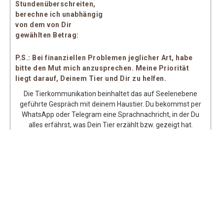
Stundenüberschreiten,
berechne ich unabhängig
von dem von Dir
gewählten Betrag:
P.S.: Bei finanziellen Problemen jeglicher Art, habe
bitte den Mut mich anzusprechen. Meine Priorität
liegt darauf, Deinem Tier und Dir zu helfen.
Die Tierkommunikation beinhaltet das auf Seelenebene
geführte Gespräch mit deinem Haustier. Du bekommst per
WhatsApp
oder Telegram eine Sprachnachricht, in der Du
alles erfährst, was Dein Tier erzählt bzw. gezeigt hat.
Nachdem Du diese angehört hast, nehme ich mir Zeit für ein
Nachgespräch, falls Dir noch Dinge unklar sind oder sich
weitere Fragen ergeben haben, so hast Du die Gelegenheit
für kurze Nachfragen beim Tier.
Es spielt für mich keine
Rolle, ob Dein Tier bei Dir lebt oder schon über die
Regenbogenbrücke gegangen ist.
Schriftliche Zusammenfassung der Tierkommunikation als
PDF als E-Mail
verschickt für
15,- Euro
Schriftliche Zusammenfassung der Tierkommunikation als